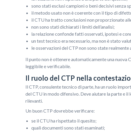
sono stati esclusi campioni o beni decisivi senza s
il metodo usato non è coerente con il tipo di difet
il CTU ha tratto conclusioni non proporzionate alle
non sono stati dichiarati i limiti dell’analisi;
la relazione confonde fatti osservati, ipotesi e con
un test tecnico era necessario, ma non è stato valu
le osservazioni del CTP non sono state realmente 
Il punto non è ottenere automaticamente una nuova CTU
leggibile e verificabile.
Il ruolo del CTP nella contestazi
Il CTP, consulente tecnico di parte, ha un ruolo impor
del CTU in modo difensivo. Deve aiutare la parte e il l
rilevanti.
Un buon CTP dovrebbe verificare:
se il CTU ha rispettato il quesito;
quali documenti sono stati esaminati;