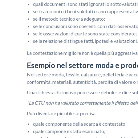
quali documenti sono stati ignorati o sottovalutati
se i campioni o i beni valutati erano rappresentativ
se il metodo tecnico era adeguato;
se le conclusioni sono coerenti con i dati osservati;
se le osservazioni di parte sono state considerate;
se la relazione distingue fatti, ipotesi e valutazioni.
La contestazione migliore non è quella più aggressiva.
Esempio nel settore moda e prod
Nel settore moda, tessile, calzature, pelletteria e acc
conformità, materiali, autenticità, perdita di valore o 
Una richiesta di rinnovo può essere debole se dice so
“La CTU non ha valutato correttamente il difetto dell
Può diventare più utile se precisa:
quale componente della scarpa è contestato;
quale campione è stato esaminato;