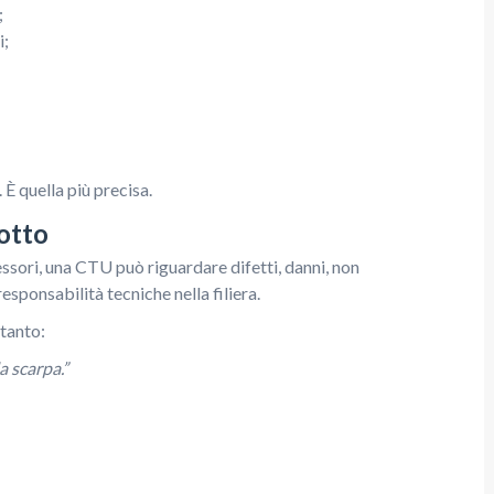
;
i;
 È quella più precisa.
otto
essori, una CTU può riguardare difetti, danni, non
responsabilità tecniche nella filiera.
ltanto:
a scarpa.”