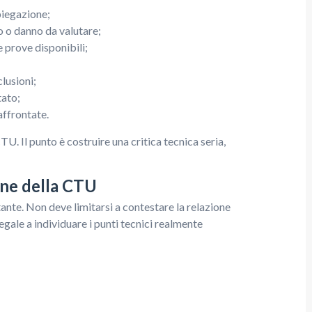
piegazione;
to o danno da valutare;
 prove disponibili;
clusioni;
tato;
affrontate.
. Il punto è costruire una critica tecnica seria,
one della CTU
tante. Non deve limitarsi a contestare la relazione
egale a individuare i punti tecnici realmente