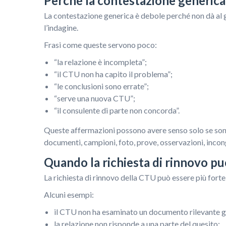
Perché la contestazione generica
La contestazione generica è debole perché non dà al 
l’indagine.
Frasi come queste servono poco:
“la relazione è incompleta”;
“il CTU non ha capito il problema”;
“le conclusioni sono errate”;
“serve una nuova CTU”;
“il consulente di parte non concorda”.
Queste affermazioni possono avere senso solo se son
documenti, campioni, foto, prove, osservazioni, incon
Quando la richiesta di rinnovo pu
La richiesta di rinnovo della CTU può essere più forte
Alcuni esempi:
il CTU non ha esaminato un documento rilevante già
la relazione non risponde a una parte del quesito;