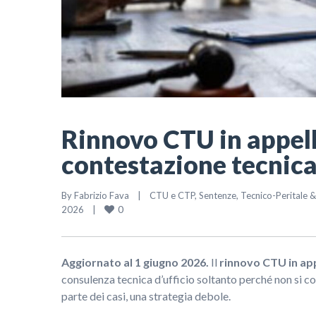
Rinnovo CTU in appell
contestazione tecnica
By 
Fabrizio Fava
|
CTU e CTP
, 
Sentenze
, 
Tecnico-Peritale 
0
2026    
|
Aggiornato al 1 giugno 2026.
Il
rinnovo CTU in ap
consulenza tecnica d’ufficio soltanto perché non si c
parte dei casi, una strategia debole.