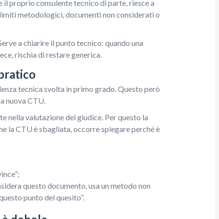
e il proprio consulente tecnico di parte, riesce a
i, limiti metodologici, documenti non considerati o
 Serve a chiarire il punto tecnico: quando una
ce, rischia di restare generica.
pratico
sulenza tecnica svolta in primo grado. Questo però
una nuova CTU.
e nella valutazione del giudice. Per questo la
che la CTU è sbagliata, occorre spiegare perché è
ince”;
onsidera questo documento, usa un metodo non
questo punto del quesito”.