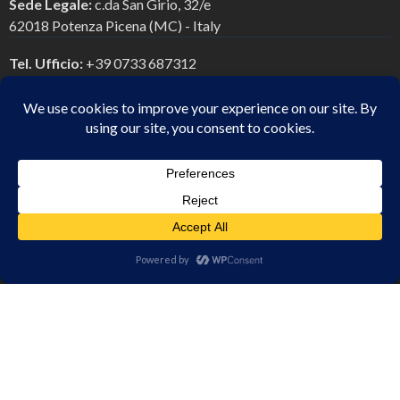
Sede Legale:
c.da San Girio, 32/e
62018 Potenza Picena (MC) - Italy
Tel. Ufficio:
+39 0733 687312
Tel. Mobile:
+39 328 6770978
E-mail Peo:
info@fabriziofava.com
E-mail Pec:
studiofabriziofava@pec.it
Chi Siamo
Servizi di consulenze
Articoli & News
Contatti