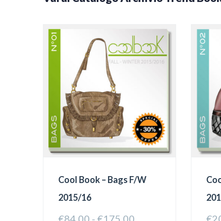
Cool Book – Bags F/W
Coo
2015/16
20
Fascia
€
84.00
-
€
175.00
€
2