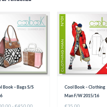
l Book – Bags S/S
Cool Book – Clothing
16
Man F/W 2015/16
Fascia
00.00
-
€
450.00
€
35.00