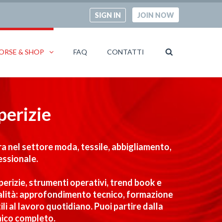
SIGN IN
JOIN NOW
ORSE & SHOP
FAQ
CONTATTI
perizie
ra nel settore moda, tessile, abbigliamento,
essionale.
i perizie, strumenti operativi, trend book e
finalità: approfondimento tecnico, formazione
i al lavoro quotidiano. Puoi partire dalla
nico completo.