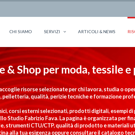
CHI SIAMO
SERVIZI
ARTICOLI & NEWS
RIS
e & Shop per moda, tessile e 
raccoglie risorse selezionate per chi lavora, studia o ope
, pelletteria, qualità, perizie tecniche e formazione prof
ici, corsi esterni selezionati, prodotti digitali, esempi d
 dallo Studio Fabrizio Fava. La pagina è organizzata per 
, strumenti CTU/CTP, qualità di prodotto e materiali util
cina alla tua esigenza oppure consultare il catalogo tec