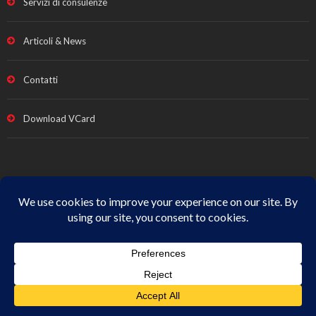
Servizi di consulenze
Articoli & News
Contatti
Download VCard
Note legali e Privacy
|
Termini vendita
|
Cookie Policy
|
All
Rights Reserved
© Copyright
Studio Fabrizio Fava
| p.iva
01666440431