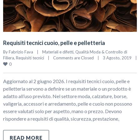
Requisiti tecnici cuoio, pelle e pelletteria
By 
Fabrizio Fava
|
Materiali e difetti
, 
Qualità Moda & Controllo di 
Filiera
, 
Requisiti tecnici
|
Comments are Closed
|
3 Agosto, 2019    
|
0
Aggiornato al 2 giugno 2026. I requisiti tecnici cuoio, pelle e
pelletteria servono a definire se un materiale o un prodotto è
adatto all’uso previsto. Nel settore moda, calzature, borse,
valigeria, accessori e arredamento, pelle e cuoio non possono
essere valutati solo per aspetto, mano o prezzo. Devono
rispondere a requisiti di qualità, sicurezza, prestazione,
READ MORE