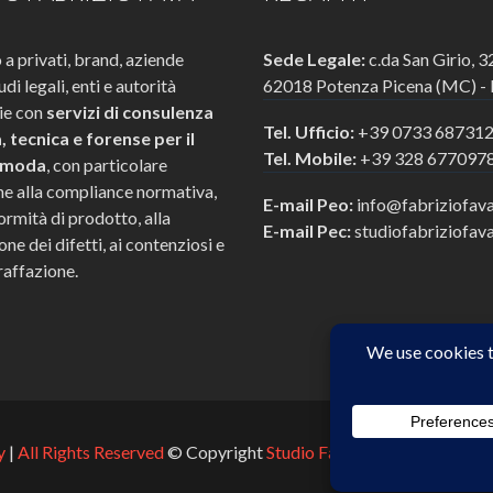
a privati, brand, aziende
Sede Legale:
c.da San Girio, 3
tudi legali, enti e autorità
62018 Potenza Picena (MC) - I
rie con
servizi di consulenza
Tel. Ufficio:
+39 0733 68731
a, tecnica e forense per il
Tel. Mobile:
+39 328 677097
 moda
, con particolare
ne alla compliance normativa,
E-mail Peo:
info@fabriziofav
ormità di prodotto, alla
E-mail Pec:
studiofabriziofav
ne dei difetti, ai contenziosi e
raffazione.
y
|
All Rights Reserved
© Copyright
Studio Fabrizio Fava
| p.iva 