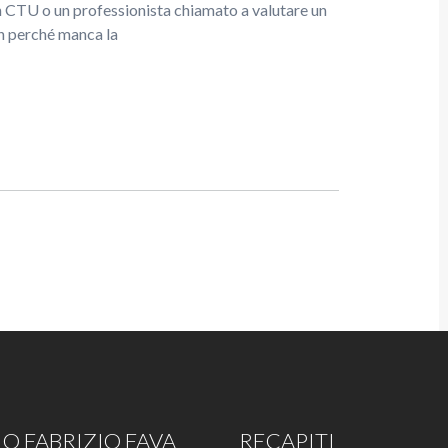
un CTU o un professionista chiamato a valutare un
n perché manca la
O FABRIZIO FAVA
RECAPITI