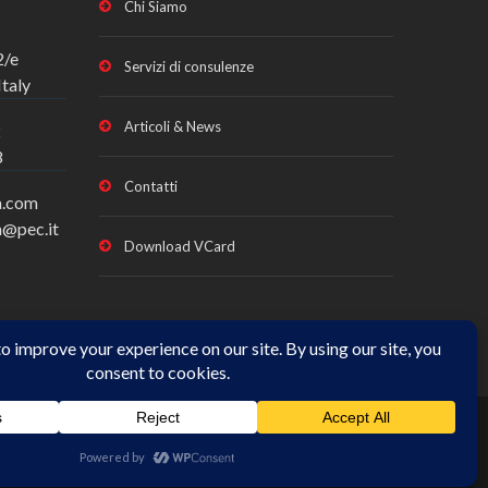
Chi Siamo
2/e
Servizi di consulenze
taly
Articoli & News
2
8
Contatti
a.com
a@pec.it
Download VCard
01666440431