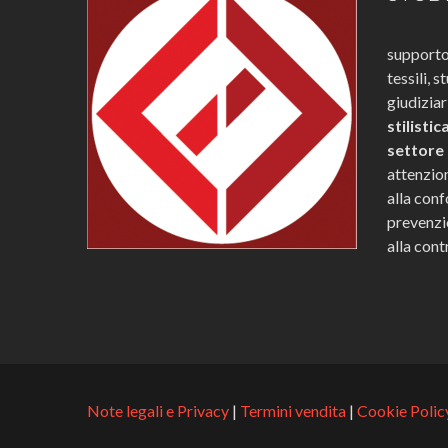
supporto 
tessili, s
giudizia
stilistic
settore
attenzio
alla conf
prevenzio
alla cont
Note legali e Privacy
|
Termini vendita
|
Cookie Polic