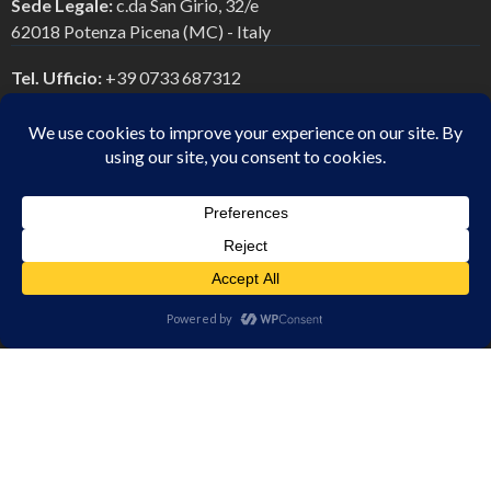
Sede Legale:
c.da San Girio, 32/e
62018 Potenza Picena (MC) - Italy
Tel. Ufficio:
+39 0733 687312
Tel. Mobile:
+39 328 6770978
E-mail Peo:
info@fabriziofava.com
E-mail Pec:
studiofabriziofava@pec.it
Chi Siamo
Servizi di consulenze
Articoli & News
Contatti