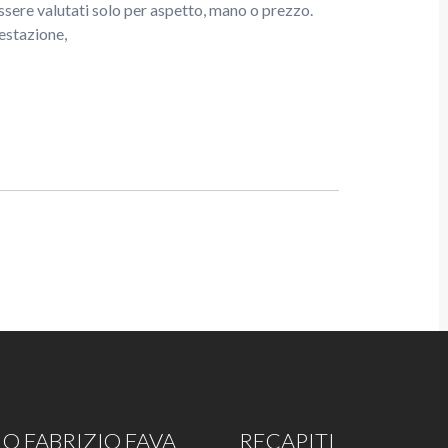
sere valutati solo per aspetto, mano o prezzo.
restazione,
O FABRIZIO FAVA
RECAPITI