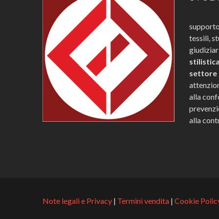
supporto 
tessili, s
giudizia
stilistic
settore
attenzio
alla conf
prevenzio
alla cont
Note legali e Privacy
|
Termini vendita
|
Cookie Polic