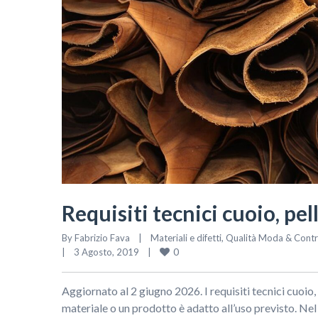
Requisiti tecnici cuoio, pel
By 
Fabrizio Fava
|
Materiali e difetti
, 
Qualità Moda & Control
0
|
3 Agosto, 2019    
|
Aggiornato al 2 giugno 2026. I requisiti tecnici cuoio, 
materiale o un prodotto è adatto all’uso previsto. Nel