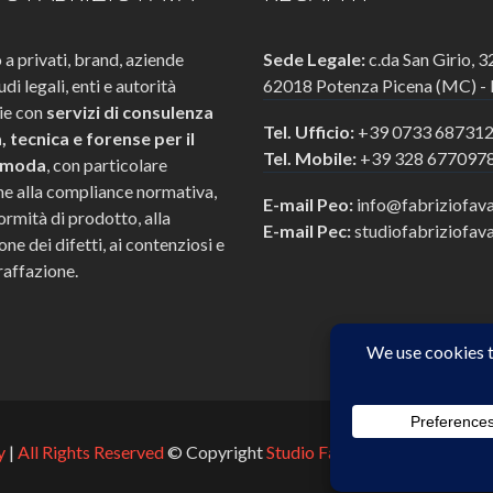
a privati, brand, aziende
Sede Legale:
c.da San Girio, 3
tudi legali, enti e autorità
62018 Potenza Picena (MC) - I
rie con
servizi di consulenza
Tel. Ufficio:
+39 0733 68731
a, tecnica e forense per il
Tel. Mobile:
+39 328 677097
 moda
, con particolare
ne alla compliance normativa,
E-mail Peo:
info@fabriziofav
ormità di prodotto, alla
E-mail Pec:
studiofabriziofav
ne dei difetti, ai contenziosi e
raffazione.
y
|
All Rights Reserved
© Copyright
Studio Fabrizio Fava
| p.iva 