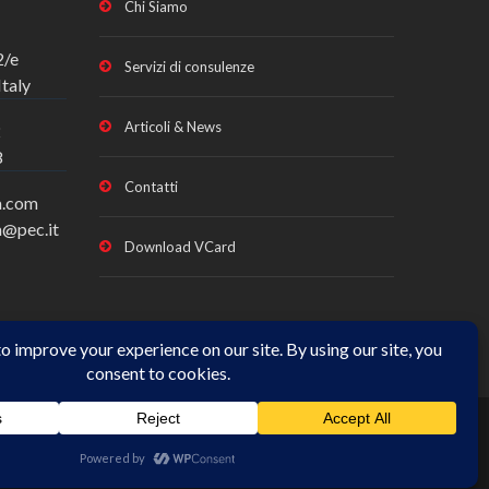
Chi Siamo
2/e
Servizi di consulenze
taly
Articoli & News
2
8
Contatti
a.com
a@pec.it
Download VCard
01666440431