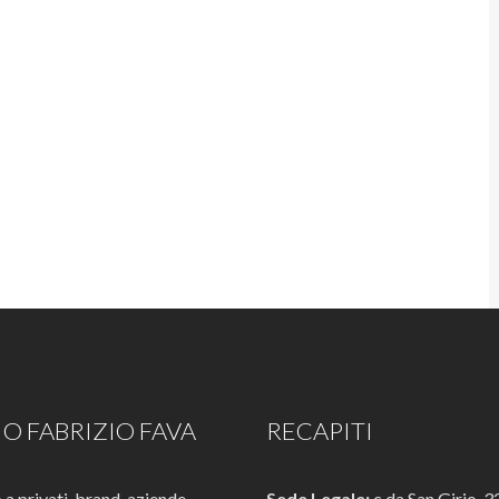
O FABRIZIO FAVA
RECAPITI
a privati, brand, aziende
Sede Legale:
c.da San Girio, 3