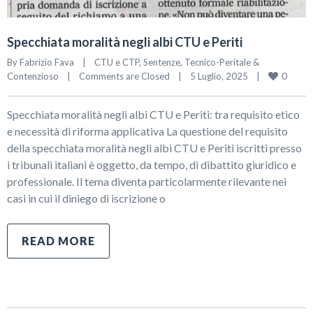
Specchiata moralità negli albi CTU e Periti
By 
Fabrizio Fava
|
CTU e CTP
, 
Sentenze
, 
Tecnico-Peritale & 
0
Contenzioso
|
Comments are Closed
|
5 Luglio, 2025    
|
Specchiata moralità negli albi CTU e Periti: tra requisito etico
e necessità di riforma applicativa La questione del requisito
della specchiata moralità negli albi CTU e Periti iscritti presso
i tribunali italiani è oggetto, da tempo, di dibattito giuridico e
professionale. Il tema diventa particolarmente rilevante nei
casi in cui il diniego di iscrizione o
READ MORE