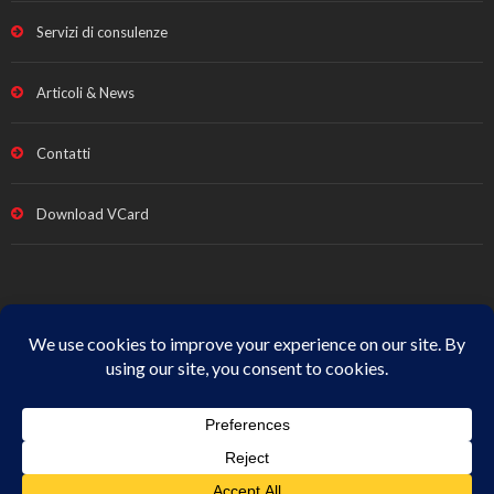
Servizi di consulenze
Articoli & News
Contatti
Download VCard
Note legali e Privacy
|
Termini vendita
|
Cookie Policy
|
All
Rights Reserved
© Copyright
Studio Fabrizio Fava
| p.iva