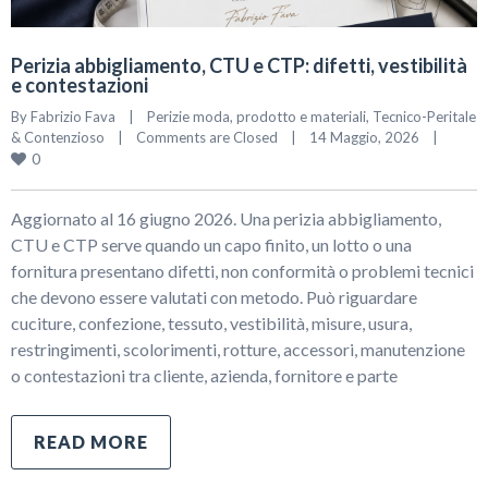
Perizia abbigliamento, CTU e CTP: difetti, vestibilità
e contestazioni
By 
Fabrizio Fava
|
Perizie moda, prodotto e materiali
, 
Tecnico-Peritale 
& Contenzioso
|
Comments are Closed
|
14 Maggio, 2026    
|
0
Aggiornato al 16 giugno 2026. Una perizia abbigliamento,
CTU e CTP serve quando un capo finito, un lotto o una
fornitura presentano difetti, non conformità o problemi tecnici
che devono essere valutati con metodo. Può riguardare
cuciture, confezione, tessuto, vestibilità, misure, usura,
restringimenti, scolorimenti, rotture, accessori, manutenzione
o contestazioni tra cliente, azienda, fornitore e parte
READ MORE