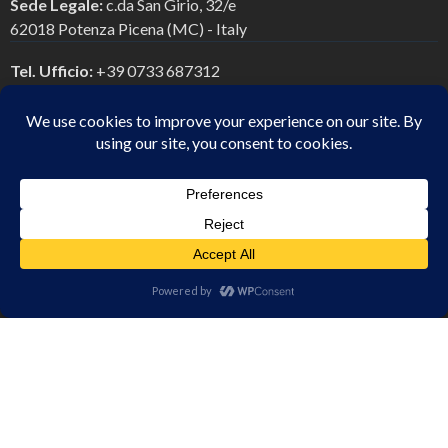
Sede Legale:
c.da San Girio, 32/e
62018 Potenza Picena (MC) - Italy
Tel. Ufficio:
+39 0733 687312
Tel. Mobile:
+39 328 6770978
E-mail Peo:
info@fabriziofava.com
E-mail Pec:
studiofabriziofava@pec.it
Chi Siamo
Servizi di consulenze
Articoli & News
Contatti