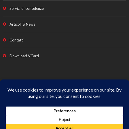
Servizi di consulenze
Articoli & News
Contatti
Download VCard
Note legali e Privacy
|
Termini vendita
|
Cookie Policy
|
All
Rights Reserved
© Copyright
Studio Fabrizio Fava
| p.iva