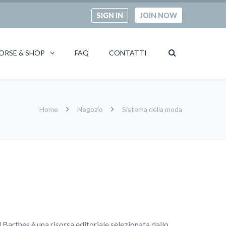
SIGN IN
JOIN NOW
ORSE & SHOP
FAQ
CONTATTI
Home
Negozio
Sistema della moda
 Barthes è una risorsa editoriale selezionata dallo