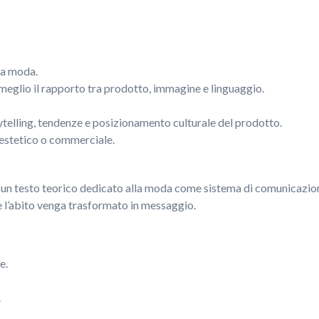
ma moda.
meglio il rapporto tra prodotto, immagine e linguaggio.
rytelling, tendenze e posizionamento culturale del prodotto.
 estetico o commerciale.
un testo teorico dedicato alla moda come sistema di comunicazione
 l’abito venga trasformato in messaggio.
e.
.