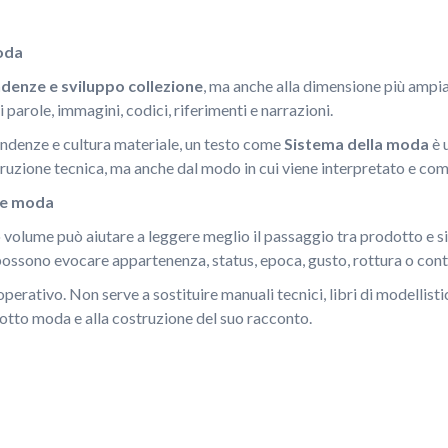
moda
endenze e sviluppo collezione
, ma anche alla dimensione più ampi
i parole, immagini, codici, riferimenti e narrazioni.
endenze e cultura materiale, un testo come
Sistema della moda
è 
truzione tecnica, ma anche dal modo in cui viene interpretato e co
ne moda
to volume può aiutare a leggere meglio il passaggio tra prodotto e s
ossono evocare appartenenza, status, epoca, gusto, rottura o conti
operativo. Non serve a sostituire manuali tecnici, libri di modellist
otto moda e alla costruzione del suo racconto.