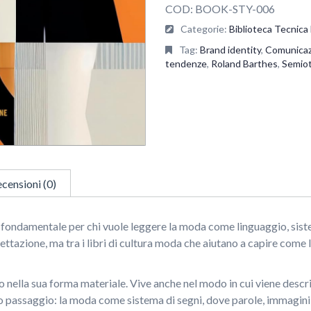
COD:
BOOK-STY-006
Categorie:
Biblioteca Tecnic
Tag:
Brand identity
,
Comunica
tendenze
,
Roland Barthes
,
Semiot
censioni (0)
 fondamentale per chi vuole leggere la moda come linguaggio, sistem
rogettazione, ma tra i libri di cultura moda che aiutano a capire com
to nella sua forma materiale. Vive anche nel modo in cui viene desc
 passaggio: la moda come sistema di segni, dove parole, immagini e