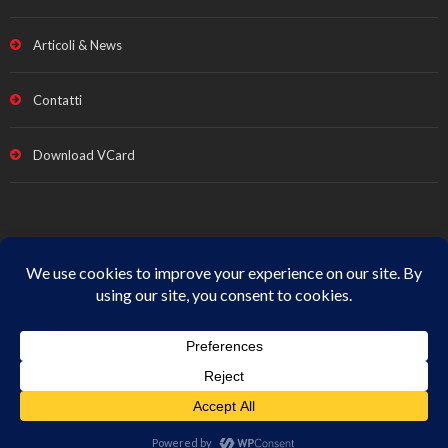
Articoli & News
Contatti
Download VCard
Note legali e Privacy
|
Termini vendita
|
Cookie Policy
|
All
Rights Reserved
© Copyright
Studio Fabrizio Fava
| p.iva
01666440431