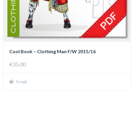
Cool Book – Clothing Man F/W 2015/16
€
35.00
Scegli
Questo
prodotto
ha
più
varianti.
Le
opzioni
possono
essere
scelte