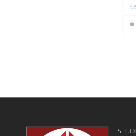
€
8
STUDI