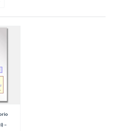
orio
i) –