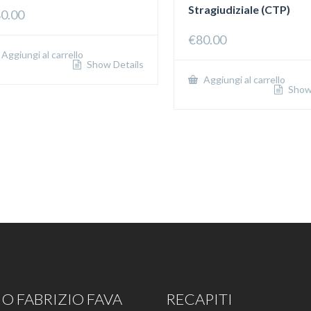
Stragiudiziale (CTP)
0.00
€
80.00
Aggiungi al carrello
Show Details
Aggiungi al carrello
Show 
O FABRIZIO FAVA
RECAPITI