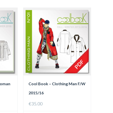
Woman
Cool Book – Clothing Man F/W
2015/16
ia
€
35.00
zo: