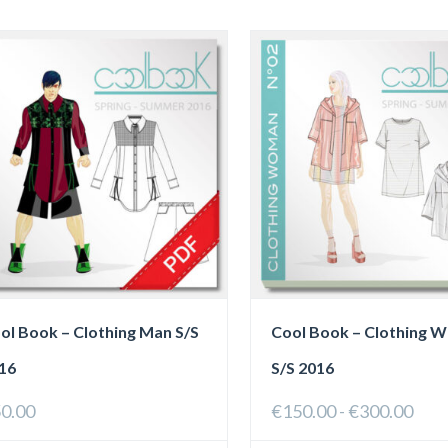
ol Book – Clothing Man S/S
Cool Book – Clothing 
16
S/S 2016
Fasc
0.00
€
150.00
-
€
300.00
di
prez