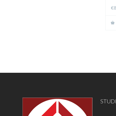
€
8
STUDI