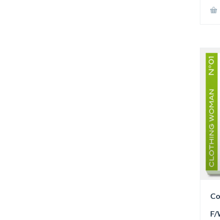
Co
F/