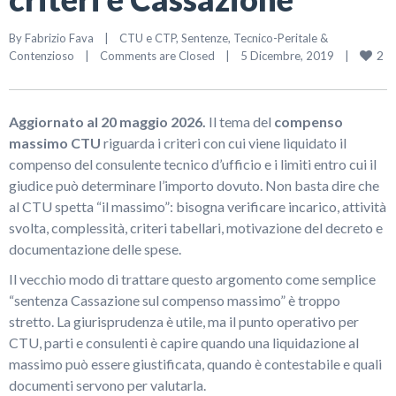
By 
Fabrizio Fava
|
CTU e CTP
, 
Sentenze
, 
Tecnico-Peritale & 
2
Contenzioso
|
Comments are Closed
|
5 Dicembre, 2019    
|
Aggiornato al 20 maggio 2026.
Il tema del
compenso
massimo CTU
riguarda i criteri con cui viene liquidato il
compenso del consulente tecnico d’ufficio e i limiti entro cui il
giudice può determinare l’importo dovuto. Non basta dire che
al CTU spetta “il massimo”: bisogna verificare incarico, attività
svolta, complessità, criteri tabellari, motivazione del decreto e
documentazione delle spese.
Il vecchio modo di trattare questo argomento come semplice
“sentenza Cassazione sul compenso massimo” è troppo
stretto. La giurisprudenza è utile, ma il punto operativo per
CTU, parti e consulenti è capire quando una liquidazione al
massimo può essere giustificata, quando è contestabile e quali
documenti servono per valutarla.