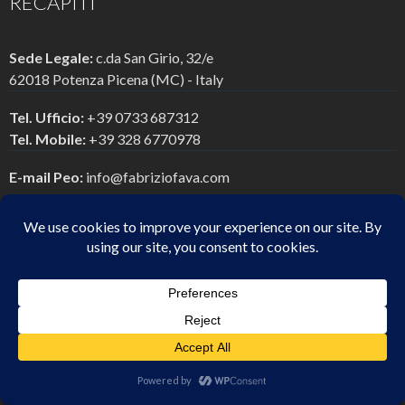
RECAPITI
Sede Legale:
c.da San Girio, 32/e
62018 Potenza Picena (MC) - Italy
Tel. Ufficio:
+39 0733 687312
Tel. Mobile:
+39 328 6770978
E-mail Peo:
info@fabriziofava.com
E-mail Pec:
studiofabriziofava@pec.it
Chi Siamo
Servizi di consulenze
Articoli & News