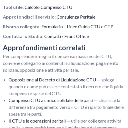
Tool utile:
Calcolo Compenso CTU
Approfondisci il servizio:
Consulenza Peritale
Risorsa collegata:
Formulario – Linee Guida CTU e CTP
Contatta lo Studio:
Contatti / Front Office
Approfondimenti correlati
Per comprendere meglio il compenso massimo del CTU,
conviene collegarlo ai contenuti su liquidazione, pagamento
solidale, opposizione e attività peritale.
Opposizione al Decreto di Liquidazione CTU
— spiega
quando e come può essere contestato il decreto che liquida
compenso e spese del CTU.
Compenso CTU a carico solidale delle parti
— chiarisce la
differenza tra pagamento verso il CTU e riparto finale delle
spese tra le parti.
Il CTU e le operazioni peritali
— utile per collegare attività
svolta, complessità tecnica e liquidazione del compenso.