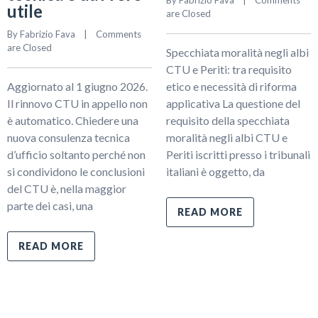
By 
Fabrizio Fava
    |    
Comments 
utile
are Closed
By 
Fabrizio Fava
    |    
Comments 
are Closed
Specchiata moralità negli albi
CTU e Periti: tra requisito
Aggiornato al 1 giugno 2026.
etico e necessità di riforma
Il rinnovo CTU in appello non
applicativa La questione del
è automatico. Chiedere una
requisito della specchiata
nuova consulenza tecnica
moralità negli albi CTU e
d’ufficio soltanto perché non
Periti iscritti presso i tribunali
si condividono le conclusioni
italiani è oggetto, da
del CTU è, nella maggior
parte dei casi, una
READ MORE
READ MORE