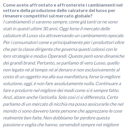
Come avete affrontato e affronterete i cambiamenti nel
settore della produzione delle calzature del lusso per
rimanere competitivi sul mercato globale?
I cambiamenti ci saranno sempre, come già tanti ce ne sono
stati in questi ultimi 30 anni. Oggi forse il mercato delle
calzature di Lusso sta attraversando un cambiamento epocale.
Per i consumatori come e principalmente per i produttori oltre
che per la classe dirigente che governa questi colossi con le
loro strategie e modus Operandi. Queste però sono dinamiche
dei grandi brand. Pertanto, se parliamo di vero Lusso, quello
non legato né al tempo né al denaro e non esclusivamente al
costo di un oggetto ma alla sua manifattura, forse la migliore
soluzione, oggi, è non fare assolutamente nulla. Continuare a
fare e produrre nel migliore dei modi come si è sempre fatto.
Anzi, alzare anche l’asticella. Solo così ci si differenzia. Certo
parliamo di un mercato di nicchia ma posso assicurarle che nel
mondo ci sono davvero tante persone che apprezzano le cose
realmente ben fatte. Non dobbiamo far perdere questa
passione e voglia che hanno, servendoli sempre nel migliore