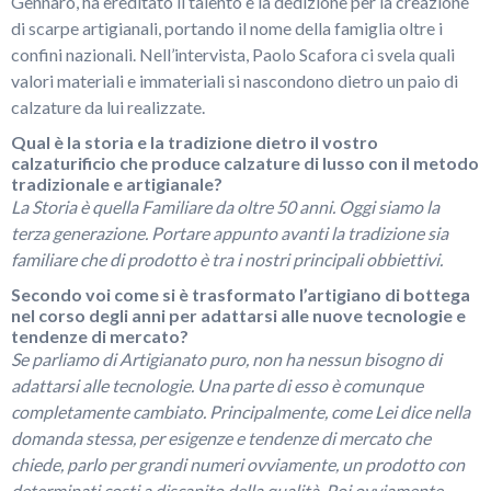
Gennaro, ha ereditato il talento e la dedizione per la creazione
di scarpe artigianali, portando il nome della famiglia oltre i
confini nazionali. Nell’intervista, Paolo Scafora ci svela quali
valori materiali e immateriali si nascondono dietro un paio di
calzature da lui realizzate.
Qual è la storia e la tradizione dietro il vostro
calzaturificio che produce calzature di lusso con il metodo
tradizionale e artigianale?
La Storia è quella Familiare da oltre 50 anni. Oggi siamo la
terza generazione. Portare appunto avanti la tradizione sia
familiare che di prodotto è tra i nostri principali obbiettivi.
Secondo voi come si è trasformato l’artigiano di bottega
nel corso degli anni per adattarsi alle nuove tecnologie e
tendenze di mercato?
Se parliamo di Artigianato puro, non ha nessun bisogno di
adattarsi alle tecnologie. Una parte di esso è comunque
completamente cambiato. Principalmente, come Lei dice nella
domanda stessa, per esigenze e tendenze di mercato che
chiede, parlo per grandi numeri ovviamente, un prodotto con
determinati costi a discapito della qualità. Poi ovviamente,