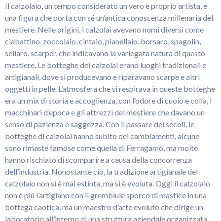
Il calzolaio, un tempo considerato un vero e proprio artista, è
una figura che porta con sé un’antica conoscenza millenaria del
mestiere. Nelle origini, i calzolai avevano nomi diversi come
ciabattino, zoccolaio, cintaio, pianellaio, borsaro, spagolin,
sellaro, scarper, che indicavano la variegata natura di questo
mestiere. Le botteghe dei calzolai erano luoghi tradizionali e
artigianali, dove si producevano e riparavano scarpe e altri
oggetti in pelle. L’atmosfera che si respirava in queste botteghe
era un mix di storia e accoglienza, con l’odore di cuoio e colla, i
macchinari d’epoca e gli attrezzi del mestiere che davano un
senso di pazienza e saggezza. Con il passare dei secoli, le
botteghe di calzolai hanno subito dei cambiamenti, alcune
sono rimaste famose come quella di Ferragamo, ma molte
hanno rischiato di scomparire a causa della concorrenza
dell’industria. Nonostante ciò, la tradizione artigianale del
calzolaio non si è mai estinta, ma si è evoluta. Oggi il calzolaio
non è più l’artigiano con il grembiule sporco di mastice in una
bottega caotica, ma un maestro d’arte evoluto che dirige un
laboratorio all’interno di una struttura aziendale organizzata.