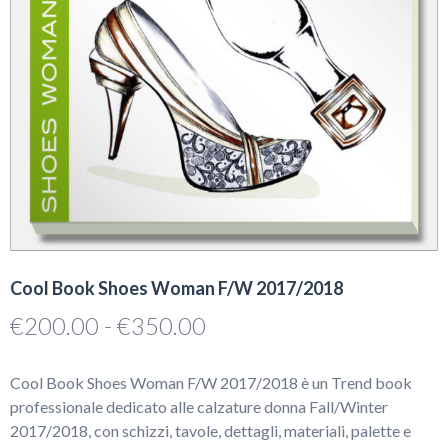
Cool Book Shoes Woman F/W 2017/2018
Fascia
€
200.00
-
€
350.00
di
prezzo:
Cool Book Shoes Woman F/W 2017/2018 è un Trend book
da
professionale dedicato alle calzature donna Fall/Winter
€200.00
2017/2018, con schizzi, tavole, dettagli, materiali, palette e
a