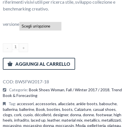
riferimenti visivi utili per ricerca stile, sviluppo collezione e
€350.00
benchmarking creativo.
versione
AGGIUNGI AL CARRELLO
COD:
BWSFW2017-18
Categorie:
Book Shoes Woman
,
Fall / Winter 2017 / 2018
,
Trend
Book & Forecasting
Tag:
accessori
,
accessories
,
allacciate
,
ankle-boots
,
babouche
,
ballerina
,
ballerine
,
Book
,
booties
,
boots
,
Calzature
,
casual shoes
,
clogs
,
cork
,
cuoio
,
décolleté
,
designer
,
donna
,
donne
,
footwear
,
high
heels
,
infradito
,
laced up
,
leather
,
material mix
,
metallics
,
metallizzati
,
mocassino
,
mocassino donna
,
moccassin
,
Moda
,
pelletteria
,
plateau
,