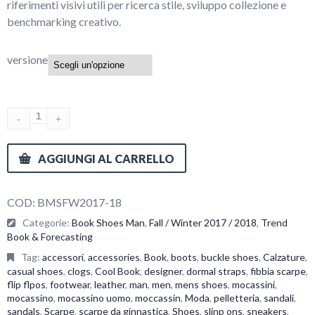
riferimenti visivi utili per ricerca stile, sviluppo collezione e
€350.00
benchmarking creativo.
versione
AGGIUNGI AL CARRELLO
COD:
BMSFW2017-18
Categorie:
Book Shoes Man
,
Fall / Winter 2017 / 2018
,
Trend
Book & Forecasting
Tag:
accessori
,
accessories
,
Book
,
boots
,
buckle shoes
,
Calzature
,
casual shoes
,
clogs
,
Cool Book
,
designer
,
dormal straps
,
fibbia scarpe
,
flip flpos
,
footwear
,
leather
,
man
,
men
,
mens shoes
,
mocassini
,
mocassino
,
mocassino uomo
,
moccassin
,
Moda
,
pelletteria
,
sandali
,
sandals
,
Scarpe
,
scarpe da ginnastica
,
Shoes
,
slinp ons
,
sneakers
,