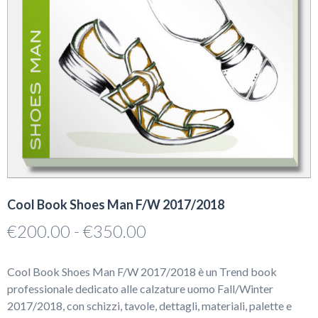
Cool Book Shoes Man F/W 2017/2018
Fascia
€
200.00
-
€
350.00
di
prezzo:
Cool Book Shoes Man F/W 2017/2018 è un Trend book
da
professionale dedicato alle calzature uomo Fall/Winter
€200.00
2017/2018, con schizzi, tavole, dettagli, materiali, palette e
a