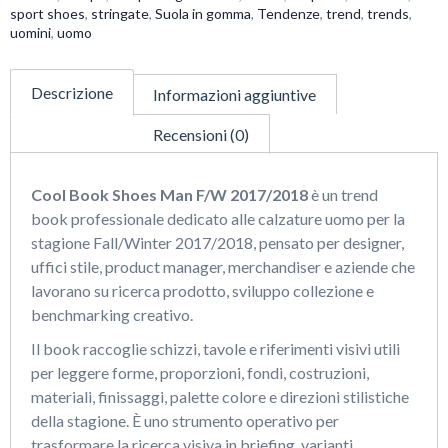
sport shoes
,
stringate
,
Suola in gomma
,
Tendenze
,
trend
,
trends
,
uomini
,
uomo
Descrizione
Informazioni aggiuntive
Recensioni (0)
Cool Book Shoes Man F/W 2017/2018
è un trend
book professionale dedicato alle calzature uomo per la
stagione Fall/Winter 2017/2018, pensato per designer,
uffici stile, product manager, merchandiser e aziende che
lavorano su ricerca prodotto, sviluppo collezione e
benchmarking creativo.
Il book raccoglie schizzi, tavole e riferimenti visivi utili
per leggere forme, proporzioni, fondi, costruzioni,
materiali, finissaggi, palette colore e direzioni stilistiche
della stagione. È uno strumento operativo per
trasformare la ricerca visiva in briefing, varianti