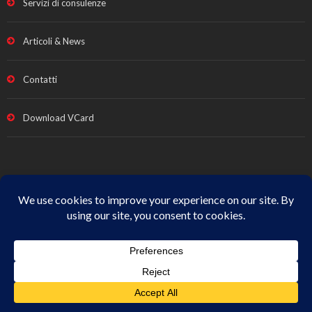
Servizi di consulenze
Articoli & News
Contatti
Download VCard
Note legali e Privacy
|
Termini vendita
|
Cookie Policy
|
All
Rights Reserved
© Copyright
Studio Fabrizio Fava
| p.iva
01666440431