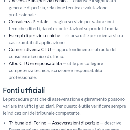
Che cosa è una perizia tecnica
— chiarisce il significato
generale di perizia, relazione tecnica e valutazione
professionale.
Consulenza Peritale
— pagina servizio per valutazioni
tecniche, difetti, danni e contestazioni su prodotti moda.
Esempi di perizie tecniche
— risorsa utile per orientarsi tra
casi e ambiti di applicazione.
Come si diventa CTU
— approfondimento sul ruolo del
consulente tecnico d’ufficio.
Albo CTU e responsabilità
— utile per collegare
competenza tecnica, iscrizione e responsabilità
professionale.
Fonti ufficiali
Le procedure pratiche di asseverazione e giuramento possono
variare tra uffici giudiziari. Per questo è utile verificare sempre
le indicazioni del tribunale competente.
Tribunale di Torino — Asseverazioni di perizie
— descrive
l’asseverazione come procedura collegata al giuramento