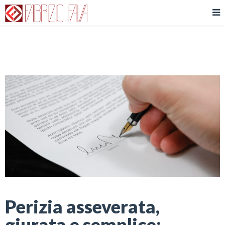
Perizia asseverata,
giurata e semplice: