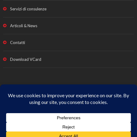
Servizi di consulenze
Articoli & News
Contatti
Download VCard
Note legali e Privacy
|
Termini vendita
|
Cookie Policy
|
All
Rights Reserved
© Copyright
Studio Fabrizio Fava
| p.iva