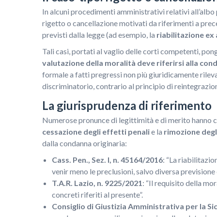
In alcuni procedimenti amministrativi relativi all’albo
rigetto o cancellazione motivati da riferimenti a prec
previsti dalla legge (ad esempio, la
riabilitazione ex 
Tali casi, portati al vaglio delle corti competenti, po
valutazione della moralità deve riferirsi alla con
formale a fatti pregressi non più giuridicamente rilev
discriminatorio, contrario al principio di reintegrazio
La giurisprudenza di riferimento
Numerose pronunce di legittimità e di merito hanno ch
cessazione degli effetti penali
e la
rimozione degl
dalla condanna originaria:
Cass. Pen., Sez. I, n. 45164/2016
: “La riabilitazi
venir meno le preclusioni, salvo diversa previsione 
T.A.R. Lazio, n. 9225/2021
: “Il requisito della mo
concreti riferiti al presente”.
Consiglio di Giustizia Amministrativa per la Sic