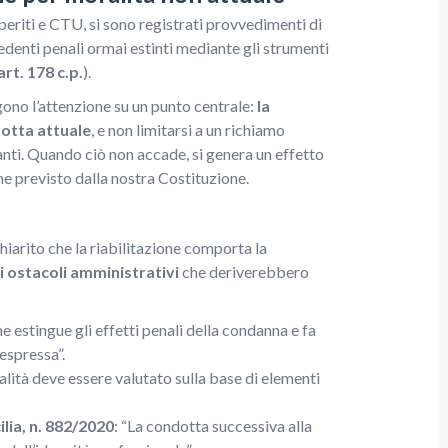
 periti e CTU, si sono registrati provvedimenti di
edenti penali ormai estinti mediante gli strumenti
art. 178 c.p.
).
ngono l’attenzione su un punto centrale:
la
dotta attuale
, e non limitarsi a un richiamo
anti. Quando ciò non accade, si genera un effetto
ne previsto dalla nostra Costituzione.
iarito che la riabilitazione comporta la
i ostacoli amministrativi
che deriverebbero
one estingue gli effetti penali della condanna e fa
espressa”.
ralità deve essere valutato sulla base di elementi
ilia, n. 882/2020
: “La condotta successiva alla