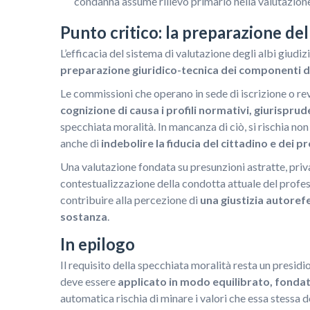
condanna assume rilievo primario nella valutazione 
Punto critico: la preparazione de
L’efficacia del sistema di valutazione degli albi giudi
preparazione giuridico-tecnica dei componenti d
Le commissioni che operano in sede di iscrizione o re
cognizione di causa i profili normativi, giurisprud
specchiata moralità. In mancanza di ciò, si rischia no
anche di
indebolire la fiducia del cittadino e dei pr
Una valutazione fondata su presunzioni astratte, priv
contestualizzazione della condotta attuale del profe
contribuire alla percezione di
una giustizia autorefe
sostanza
.
In epilogo
Il requisito della specchiata moralità resta un presidi
deve essere
applicato in modo equilibrato, fonda
automatica rischia di minare i valori che essa stessa 