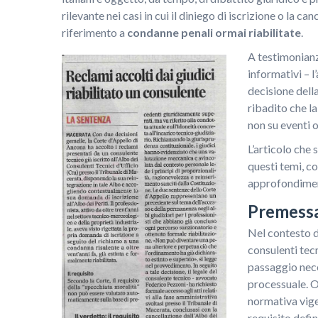
rilevante nei casi in cui il diniego di iscrizione o la 
riferimento a
condanne penali ormai riabilitate
.
A testimonianza
informativi – l
decisione dell
ribadito che la
non su eventi or
L’articolo che 
questi temi, co
approfondimen
Premess
Nel contesto del
consulenti tecn
passaggio nece
processuale. Ol
normativa vigen
requisito defi