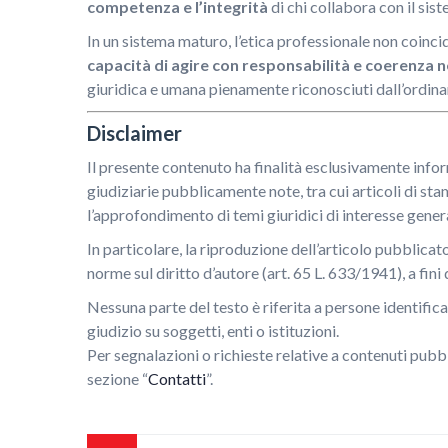
competenza e l’integrità
di chi collabora con il sist
In un sistema maturo, l’etica professionale non coincid
capacità di agire con responsabilità e coerenza 
giuridica e umana pienamente riconosciuti dall’ordin
Disclaimer
Il presente contenuto ha finalità esclusivamente infor
giudiziarie pubblicamente note, tra cui articoli di st
l’approfondimento di temi giuridici di interesse gener
In particolare, la riproduzione dell’articolo pubblicat
norme sul diritto d’autore (art. 65 L. 633/1941), a fi
Nessuna parte del testo è riferita a persone identifica
giudizio su soggetti, enti o istituzioni.
Per segnalazioni o richieste relative a contenuti pubbl
sezione “
Contatti
”.