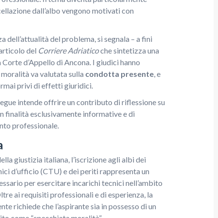
cancellazione dall’albo vengono motivati con
 dell’attualità del problema, si segnala – a fini
’articolo del
Corriere Adriatico
che sintetizza una
a Corte d’Appello di Ancona. I giudici hanno
 moralità va valutata sulla
condotta presente
, e
mai privi di effetti giuridici.
segue intende offrire un contributo di riflessione su
n finalità esclusivamente informative e di
to professionale.
a
la giustizia italiana, l’iscrizione agli albi dei
ici d’ufficio (CTU) e dei periti rappresenta un
ssario per esercitare incarichi tecnici nell’ambito
tre ai requisiti professionali e di esperienza, la
te richiede che l’aspirante sia in possesso di un
nito come “specchiata moralità”.