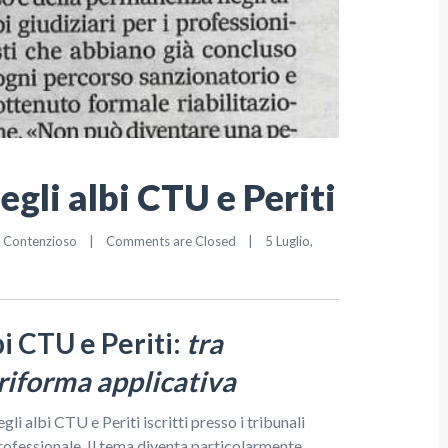
gli albi CTU e Periti
& Contenzioso
|
Comments are Closed
|
5 Luglio, 
i CTU e Periti:
tra
 riforma applicativa
gli albi CTU e Periti iscritti presso i tribunali
 professionale. Il tema diventa particolarmente