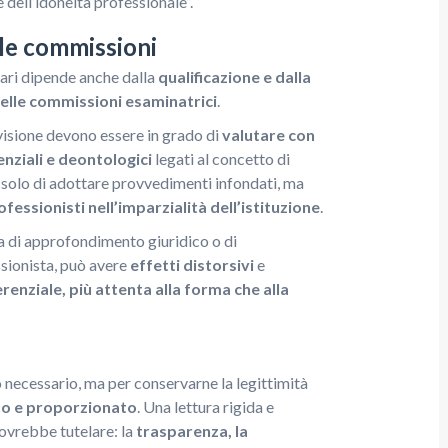
dell’idoneità professionale”.
lle commissioni
ziari dipende anche dalla
qualificazione e dalla
elle commissioni esaminatrici
.
visione devono essere in grado di
valutare con
enziali e deontologici
legati al concetto di
n solo di adottare provvedimenti infondati, ma
ofessionisti nell’imparzialità dell’istituzione
.
a di approfondimento giuridico o di
ssionista, può avere
effetti distorsivi
e
renziale, più attenta alla forma che alla
o necessario, ma per conservarne la legittimità
to e proporzionato
. Una lettura rigida e
dovrebbe tutelare: la
trasparenza, la