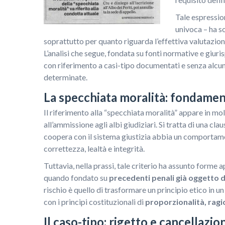
Tale espressi
univoca – ha so
soprattutto per quanto riguarda l’effettiva valutazion
L’analisi che segue, fondata su fonti normative e giuris
con riferimento a casi-tipo documentati e senza alcun 
determinate.
La specchiata moralità: fondamenti
Il riferimento alla “specchiata moralità” appare in mo
all’ammissione agli albi giudiziari. Si tratta di una cla
coopera con il sistema giustizia abbia un comportam
correttezza, lealtà e integrità.
Tuttavia, nella prassi, tale criterio ha assunto forme a
quando fondato su
precedenti penali già oggetto di
rischio è quello di trasformare un principio etico in
con i principi costituzionali di
proporzionalità, ragi
Il caso-tipo: rigetto e cancellazi