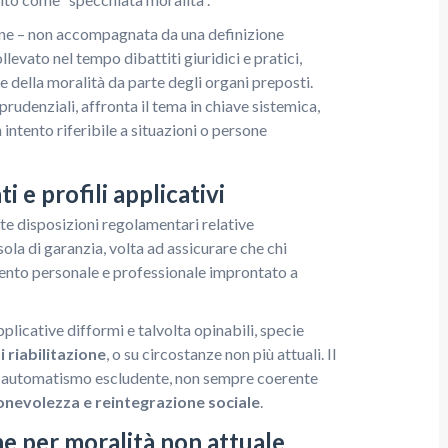
one – non accompagnata da una definizione
llevato nel tempo dibattiti giuridici e pratici,
e della moralità da parte degli organi preposti.
prudenziali, affronta il tema in chiave sistemica,
intento riferibile a situazioni o persone
 e profili applicativi
lte disposizioni regolamentari relative
usola di garanzia, volta ad assicurare che chi
ento personale e professionale improntato a
pplicative difformi e talvolta opinabili, specie
 riabilitazione
, o su circostanze non più attuali. Il
 un automatismo escludente, non sempre coerente
onevolezza e reintegrazione sociale
.
one per moralità non attuale