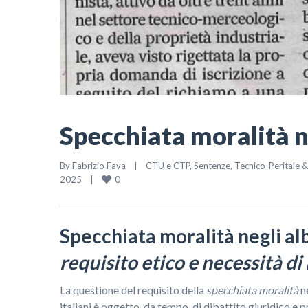
Specchiata moralità ne
By 
Fabrizio Fava
|
CTU e CTP
, 
Sentenze
, 
Tecnico-Peritale 
0
2025    
|
Specchiata moralità negli alb
requisito etico e necessità di
La questione del requisito della
specchiata moralità
ne
italiani è oggetto, da tempo, di dibattito giuridico e