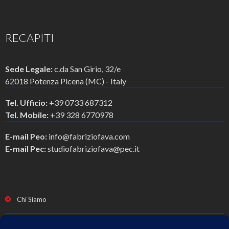
RECAPITI
Sede Legale:
c.da San Girio, 32/e
62018 Potenza Picena (MC) - Italy
Tel. Ufficio:
+39 0733 687312
Tel. Mobile:
+39 328 6770978
E-mail Peo:
info@fabriziofava.com
E-mail Pec:
studiofabriziofava@pec.it
Chi Siamo
Servizi di consulenze