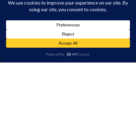
Articoli & News
Contatti
Download VCard
Note legali e Privacy
|
Termini vendita
|
Cookie Policy
|
All
Rights Reserved
© Copyright
Studio Fabrizio Fava
| p.iva
01666440431