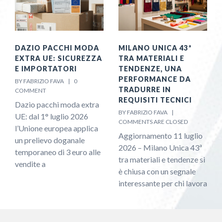
DAZIO PACCHI MODA
MILANO UNICA 43ª
EXTRA UE: SICUREZZA
TRA MATERIALI E
E IMPORTATORI
TENDENZE, UNA
PERFORMANCE DA
BY FABRIZIO FAVA    |    
0 
TRADURRE IN
COMMENT
REQUISITI TECNICI
Dazio pacchi moda extra
BY FABRIZIO FAVA    |    
UE: dal 1° luglio 2026
COMMENTS ARE CLOSED
l’Unione europea applica
Aggiornamento 11 luglio
un prelievo doganale
2026 – Milano Unica 43ª
temporaneo di 3 euro alle
tra materiali e tendenze si
vendite a
è chiusa con un segnale
interessante per chi lavora