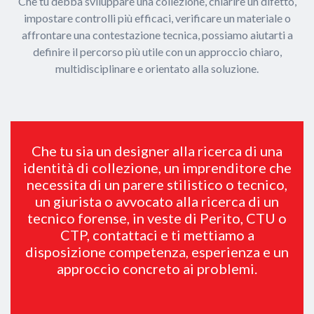
Che tu debba sviluppare una collezione, chiarire un difetto,
impostare controlli più efficaci, verificare un materiale o
affrontare una contestazione tecnica, possiamo aiutarti a
definire il percorso più utile con un approccio chiaro,
multidisciplinare e orientato alla soluzione.
Che tu sia un designer alla ricerca di una
identità di collezione, un imprenditore che
necessita di un parere stilistico o tecnico,
un giurista o avvocato alla ricerca di un
tecnico forense, in veste di Perito, CTU o
CTP, contattaci e ti mettiamo a
disposizione competenza, esperienza e un
approccio concreto ai problemi.